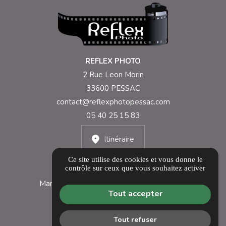
REFLEX PHOTO
2 Rue Leon Morin
33600 PESSAC
contact@reflexphotopessac.com
05 40 25 15 83
Itinéraire
Ce site utilise des cookies et vous donne le
contrôle sur ceux que vous souhaitez activer
Lundi 10h-12h30 et 14h30-19h
Mardi au vendredi 9h-12h30 et 14h30-19h
Tout accepter
Samedi 9h30-12h30 et 14h30-18h
Tout refuser