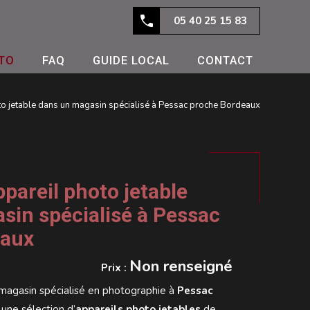
05 40 25 15 83
TO
FAQ
GUIDE LOCAL
CONTACT
to jetable dans un magasin spécialisé à Pessac proche Bordeaux
pareil photo jetable
sin spécialisé à Pessac
eaux
Non renseigné
Prix :
 magasin spécialisé en photographie à
Pessac
une sélection d’
appareils photo jetables
de