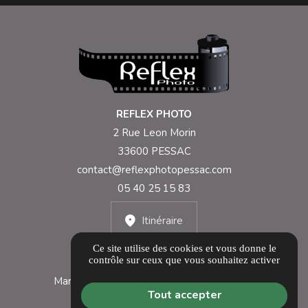
REFLEX PHOTO
2 Rue Leon Morin
33600 PESSAC
contact@reflexphotopessac.com
05 40 25 15 83
Itinéraire
Ce site utilise des cookies et vous donne le
contrôle sur ceux que vous souhaitez activer
Lundi 10h-12h30 et 14h30-19h
Mardi au vendredi 9h-12h30 et 14h30-19h
Tout accepter
Samedi 9h30-12h30 et 14h30-18h