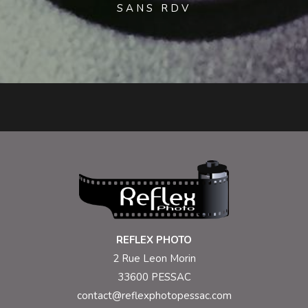
SANS RDV
REFLEX PHOTO
2 Rue Leon Morin
33600 PESSAC
contact@reflexphotopessac.com