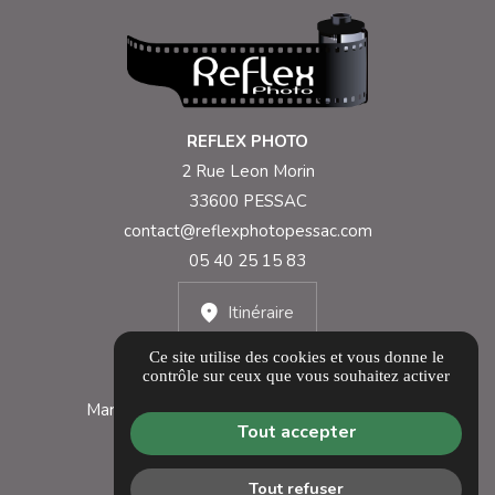
REFLEX PHOTO
2 Rue Leon Morin
33600 PESSAC
contact@reflexphotopessac.com
05 40 25 15 83
Itinéraire
Ce site utilise des cookies et vous donne le
contrôle sur ceux que vous souhaitez activer
Lundi 10h-12h30 et 14h30-19h
Mardi au vendredi 9h-12h30 et 14h30-19h
Tout accepter
Samedi 9h30-12h30 et 14h30-18h
Tout refuser